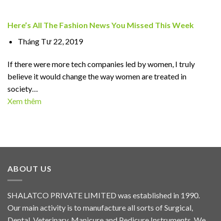
Here’s All The Fashion News You Missed This Week
Tháng Tư 22, 2019
If there were more tech companies led by women, I truly
believe it would change the way women are treated in
society…
Xem thêm
ABOUT US
SHALATCO PRIVATE LIMITED was established in 1990.
Our main activity is to manufacture all sorts of Surgical,
Dental, Veterinary, Manicure and Pedicure Instruments. We